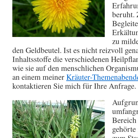
Erfahru
beruht. 
Begleit
Erkältu
zu milde
den Geldbeutel. Ist es nicht reizvoll ge
Inhaltsstoffe die verschiedenen Heilpfl
wie sie auf den menschlichen Organism
an einem meiner
Kräuter-Themenabend
kontaktieren Sie mich für Ihre Anfrage.
Aufgrun
umfangr
Bereich
gehörte 
zum Sta