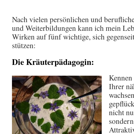
Achtung: Kosmetiktermine nur nach vo
Nach vielen persönlichen und beruflich
und Weiterbildungen kann ich mein Leb
Wirken auf fünf wichtige, sich gegensei
stützen:
Die Kräuterpädagogin:
Kennen S
Ihrer n
wachsen?
gepflüc
nicht n
sondern
Attrakti