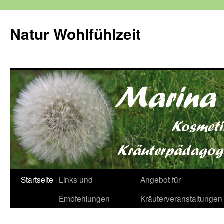
Natur Wohlfühlzeit
Zum
Startseite
Links und
Angebot für
Inhalt
Empfehlungen
Kräuterveranstaltungen
springen